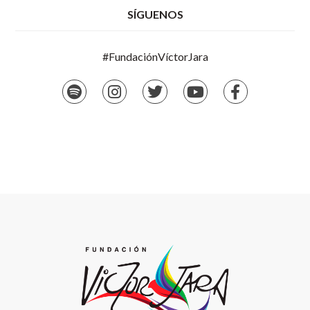
SÍGUENOS
#FundaciónVíctorJara