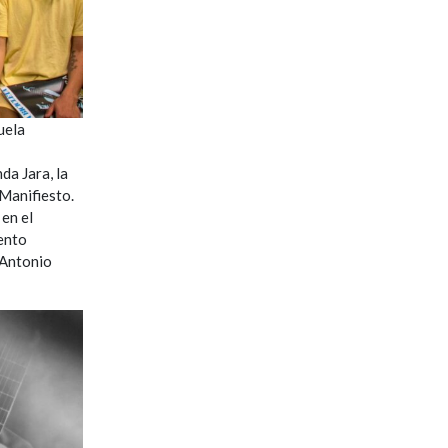
uela
a Jara, la
 Manifiesto.
 en el
ento
 Antonio