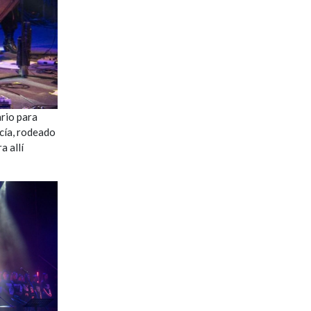
ario para
cía, rodeado
a allí