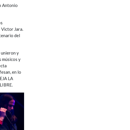
o Antonio
os
 Victor Jara.
cenario del
 unieron y
s músicos y
ecta
fesan, en lo
DEJA LA
 LIBRE.