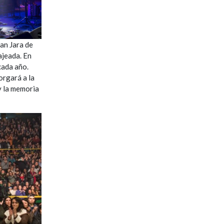
an Jara de
ajeada. En
cada año.
orgará a la
y la memoria