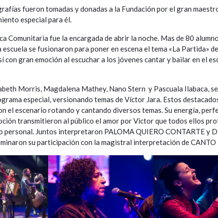
rafías fueron tomadas y donadas a la Fundación por el gran maestr
iento especial para él.
ica Comunitaria fue la encargada de abrir la noche. Mas de 80 alumn
 escuela se fusionaron para poner en escena el tema «La Partida» de
í con gran emoción al escuchar a los jóvenes cantar y bailar en el es
abeth Morris, Magdalena Mathey, Nano Stern y Pascuala Ilabaca, se
grama especial, versionando temas de Víctor Jara. Estos destacado
n el escenario rotando y cantando diversos temas. Su energía, perf
ción transmitieron al público el amor por Victor que todos ellos pro
n lo personal. Juntos interpretaron PALOMA QUIERO CONTARTE y 
inaron su participación con la magistral interpretación de CANTO