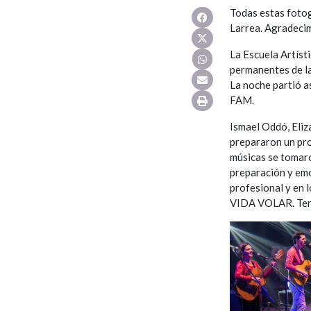
Todas estas fotog
Larrea. Agradecim
La Escuela Artíst
permanentes de la
La noche partió as
FAM.
Ismael Oddó, Eliz
prepararon un pro
músicas se tomaro
preparación y emo
profesional y e
VIDA VOLAR. Term