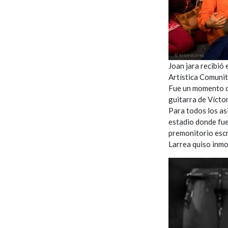
Joan jara recibió 
Artística Comunit
Fue un momento d
guitarra de Vícto
Para todos los asi
estadio donde fu
premonitorio escr
Larrea quiso inm