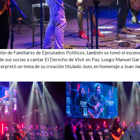
ón de Familiares de Ejecutados Políticos, también se tomó el escen
e sus socias a cantar El Derecho de Vivir en Paz. Luego Manuel Gar
nterpretó un tema de su creación titulado
Joan
, en homenaje a Joan Jar