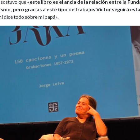
n sostuvo que
«este libro es el ancla de la relación entre la Fun
ismo, pero gracias a este tipo de trabajos Victor seguirá es
hí dice todo sobre mi papá».