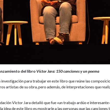
anzamiento del libro
Víctor Jara: 150 canciones y un poema
investigación para trabajar en este libro que reúne las composici
ros artistas de su obra, pero además, de interpretaciones que reali
ción Victor Jara detalló que fue «un trabajo ardúo e interesante
a idea de este libro es mostrarle a las personas que las canciones 