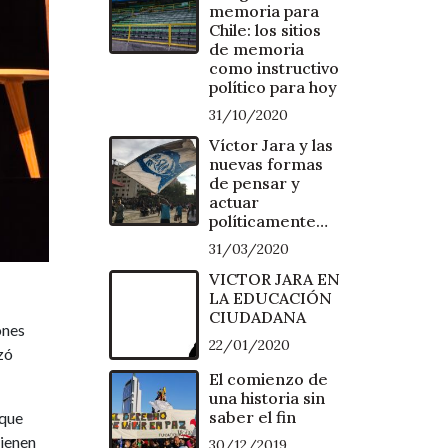
memoria para
Chile: los sitios
de memoria
como instructivo
político para hoy
31/10/2020
Víctor Jara y las
nuevas formas
de pensar y
actuar
políticamente…
31/03/2020
VICTOR JARA EN
LA EDUCACIÓN
CIUDADANA
ones
22/01/2020
zó
El comienzo de
una historia sin
saber el fin
 que
tienen
30/12/2019