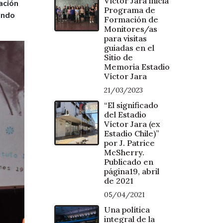
Víctor Jara inicia
dación
Programa de
tando
Formación de
Monitores/as
para visitas
guiadas en el
Sitio de
Memoria Estadio
Víctor Jara
21/03/2023
“El significado
del Estadio
Víctor Jara (ex
Estadio Chile)”
por J. Patrice
McSherry.
Publicado en
página19, abril
de 2021
05/04/2021
Una política
integral de la