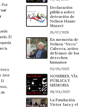
. Esa
Declaración
rsar
pública sobre
y
detención de
Nelson Haase
Mazzei
queda
26/07/2026
ndo. Él
En memoria de
úsqueda
Nelson “Neco”
en la
Cabrera, activo
defensor de los
derechos
humanos
03/05/2023
rova y
r Jara:
NOMBRES, VÍA
PÚBLICA Y
 El
MEMORIA
esos,
08/04/2023
o de
La Fundación
Víctor Jara y el