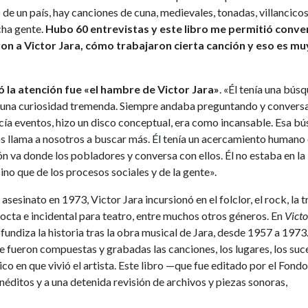
de un país, hay canciones de cuna, medievales, tonadas, villancicos
cha gente.
Hubo 60 entrevistas y este libro me permitió conve
 a Victor Jara, cómo trabajaron cierta canción y eso es mu
 la atención fue «el hambre de Victor Jara»
. «Él tenía una bús
a una curiosidad tremenda. Siempre andaba preguntando y conversa
hacía eventos, hizo un disco conceptual, era como incansable. Esa b
s llama a nosotros a buscar más. Él tenía un acercamiento humano 
n va donde los pobladores y conversa con ellos. Él no estaba en la
ino que de los procesos sociales y de la gente».
sesinato en 1973, Victor Jara incursionó en el folclor, el rock, la t
docta e incidental para teatro, entre muchos otros géneros. En
Victo
ofundiza la historia tras la obra musical de Jara, desde 1957 a 1973.
ue fueron compuestas y grabadas las canciones, los lugares, los suc
ico en que vivió el artista. Este libro —que fue editado por el Fond
éditos y a una detenida revisión de archivos y piezas sonoras,