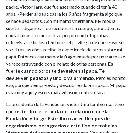
padre, Victor Jara, que fue asesinado cuando él tenía 40
años. «Perder al papá casi a los 9 años fragmenta algo que
se hace pedacitos. Con mi mamá y hermana, tuvimos la
suerte —digamos— de recuperar su cuerpo, pero además
contábamos con un archivo propio con fotografías,
entrevistas e incluso teníamos el privilegio de conservar su
voz. Tras los años, recibo la experiencia de otros sobre mi
papá. Entonces esa memoria fragmentada por un trauma se
va reconstruyendo con el relato de otras personas.
Es
fuerte cuando otros te devuelven al papá. Te
devuelven pedazos y uno lo va armando.
Pero es bonito
eso, porque siempre estoy descubriendo a mi papá. Mi papá
está muy aquí y eso es maravilloso», confesó Jara.
La presidenta de la Fundación Victor Jara también sostuvo
que
«este libro es el ancla de la relación entre la
Fundación y Jorge. Este libro cae en tiempos de
negacionismo, pero gracias a este tipo de trabajos
Victor seguirá estando muy presente.
Yo agradezco