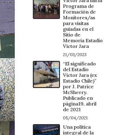
Víctor Jara inicia
Programa de
Formación de
Monitores/as
para visitas
guiadas en el
Sitio de
Memoria Estadio
Víctor Jara
21/03/2023
“El significado
del Estadio
Víctor Jara (ex
Estadio Chile)”
por J. Patrice
McSherry.
Publicado en
página19, abril
de 2021
05/04/2021
Una política
integral de la