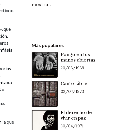
s
mostrar.
ectivo».
», que
ión,
neros
Más populares
nfásis
Pongo en tus
manos abiertas
20/06/1969
morias
a
antana
Canto Libre
 No
02/07/1970
a
n».
El derecho de
vivir en paz
 la que
30/04/1971