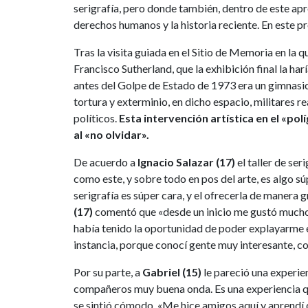
serigrafía, pero donde también, dentro de este apre
derechos humanos y la historia reciente. En este p
Tras la visita guiada en el Sitio de Memoria en la q
Francisco Sutherland, que la exhibición final la h
antes del Golpe de Estado de 1973 era un gimnasio
tortura y exterminio, en dicho espacio, militares re
políticos.
Esta intervención artística en el «po
al «no olvidar».
De acuerdo a
Ignacio Salazar (17)
el taller de ser
como este, y sobre todo en pos del arte, es algo s
serigrafía es súper cara, y el ofrecerla de manera 
(17)
comentó que «desde un inicio me gustó mucho,
había tenido la oportunidad de poder explayarme 
instancia, porque conocí gente muy interesante, c
Por su parte, a
Gabriel (15)
le pareció una experien
compañeros muy buena onda. Es una experiencia q
se sintió cómodo. «Me hice amigos aquí y aprendí c