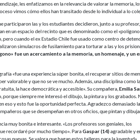
ndizaje, les enfatizamos en la relevancia de valorar la memoria, lo
roceso vimos cómo ellos han transitado desde lo individual a lo col
ue participaron las y los estudiantes decidieron, junto a su profesor,
arían en un espacio del recinto que es denominado como el «polígono
, pero cuando el ex Estadio Chile fue usado como centro de detenc
alizaron simulacros de fusilamiento para torturar a las y los prisio
lígono» fue un acercamiento a la memoria, un homenaje, y un e
igrafía «fue una experiencia súper bonita, el recuperar sitios de me
úper valorable y que no se ve mucho. Además, una disciplina como l
gratuita, la hace democrática y accesible». Su compañera,
Emilia S
 porque siempre me interesó el dibujo, la pintura y los grabados.
en eso y esto fue la oportunidad perfecta. Agradezco demasiado l
ompañeros que se desempeñan en otros oficios, que pintan y dibuja
cia muy bonita e interesante. «Los profesores son geniales, los
ue recordaré por mucho tiempo». Para
Gaspar (14)
agradable y en
osas nuevas. Se valora que hagan estos talleres para la juventud»,