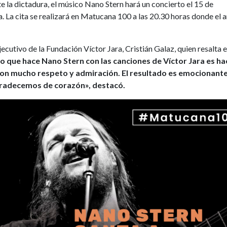
e la dictadura, el músico Nano Stern hará un concierto el 15 de
. La cita se realizará en Matucana 100 a las 20.30 horas donde el a
ecutivo de la Fundación Víctor Jara, Cristián Galaz, quien resalta e
o que hace Nano Stern con las canciones de Víctor Jara es ha
 con mucho respeto y admiración. El resultado es emocionante
gradecemos de corazón», destacó.