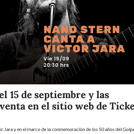
el 15 de septiembre y las
 venta en el sitio web de Tick
tor Jara y en el marco de la conmemoración de los 50 años del Golp