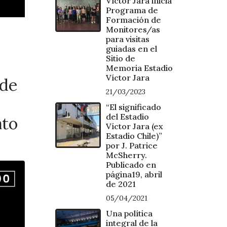
Víctor Jara inicia
Programa de
Formación de
Monitores/as
para visitas
guiadas en el
Sitio de
Memoria Estadio
Víctor Jara
 de
21/03/2023
“El significado
del Estadio
ato
Víctor Jara (ex
Estadio Chile)”
por J. Patrice
McSherry.
Publicado en
página19, abril
de 2021
05/04/2021
Una política
integral de la