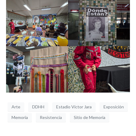
Arte
DDHH
Estadio Víctor Jara
Exposición
Memoria
Resistencia
Sitio de Memoria