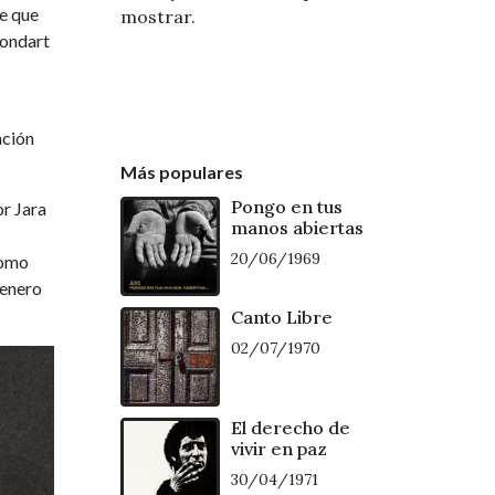
he que
mostrar.
Fondart
ación
Más populares
Pongo en tus
or Jara
manos abiertas
20/06/1969
como
 enero
Canto Libre
02/07/1970
El derecho de
vivir en paz
30/04/1971