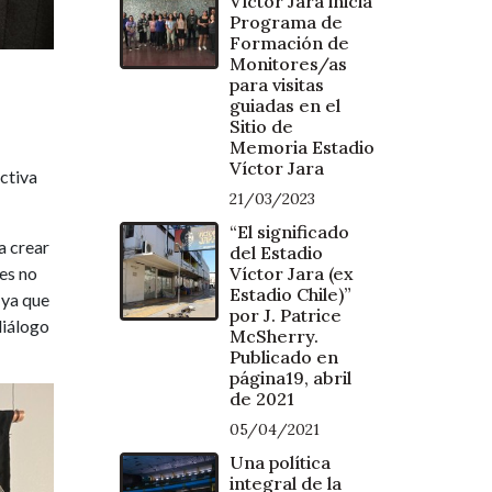
Víctor Jara inicia
Programa de
Formación de
Monitores/as
para visitas
guiadas en el
Sitio de
Memoria Estadio
Víctor Jara
ectiva
21/03/2023
“El significado
a crear
del Estadio
Víctor Jara (ex
tes no
Estadio Chile)”
 ya que
por J. Patrice
diálogo
McSherry.
Publicado en
página19, abril
de 2021
05/04/2021
Una política
integral de la