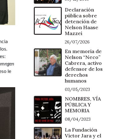
Declaración
pública sobre
detención de
Nelson Haase
Mazzei
ncia
26/07/2026
los.
En memoria de
es:
Nelson “Neco”
Cabrera, activo
amngen
defensor de los
eso le
derechos
humanos
03/05/2023
NOMBRES, VÍA
PÚBLICA Y
MEMORIA
08/04/2023
La Fundación
Víctor Jara y el